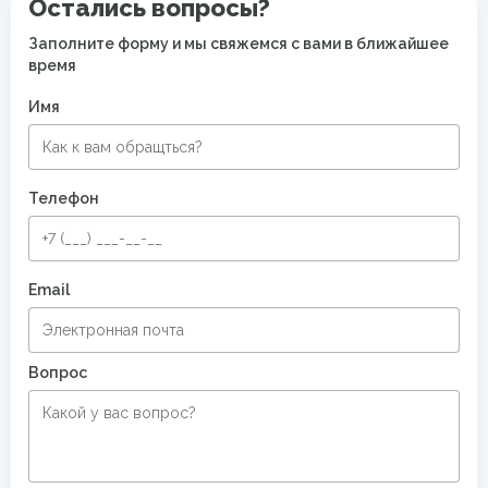
Остались вопросы?
Современные ковры в спальню
Малиновые ковры
Заполните форму и мы свяжемся с вами в ближайшее
время
Безворсовые хлопковые ковры
Имя
Телефон
Email
Вопрос