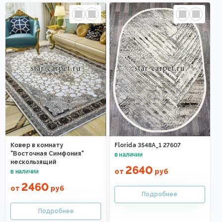
Ковер в комнату
Florida 3548A_1 27607
"Восточная Симфония"
нескользящий
2640
от
руб
2460
от
руб