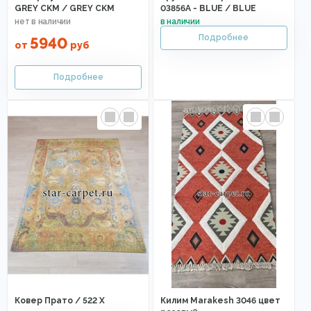
GREY CKM / GREY CKM
03856A - BLUE / BLUE
5940
от
руб
Ковер Прато / 522 X
Килим Marakesh 3046 цвет