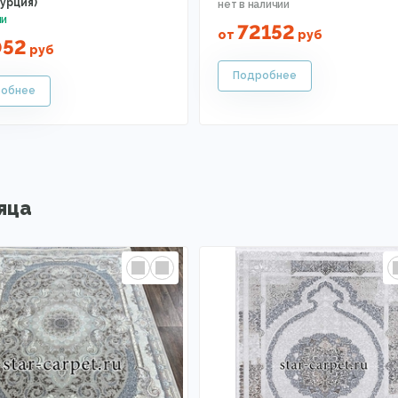
Турция)
72152
от
руб
052
руб
яца