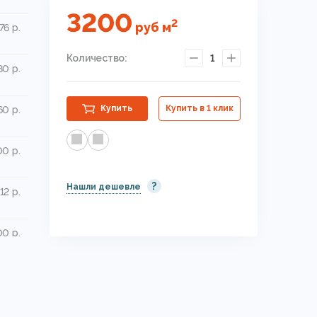
3200
2
руб
м
76 р.
Количество:
1
0 р.
Купить
Купить в 1 клик
60 р.
0 р.
?
Нашли дешевле
12 р.
0 р.
0 р.
0 р.