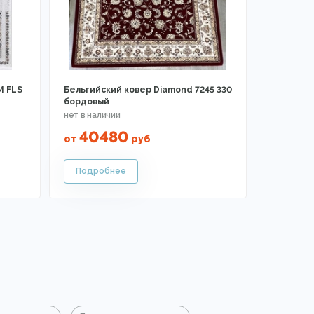
M FLS
Бельгийский ковер Diamond 7245 330
бордовый
40480
от
руб