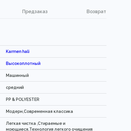
Предзаказ
Возврат
41 р.
0 р.
0 р.
Karmen hali
Высокоплотный
Машинный
средний
PP & POLYESTER
Модерн,Современная классика
Легкая чистка ,Стираемые и
моющиеся,Технология легкого очищения