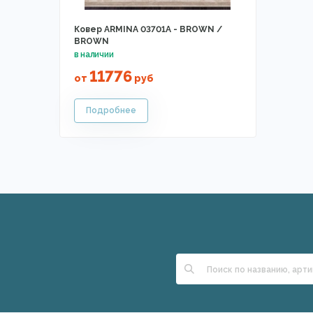
Ковер ARMINA 03701A - BROWN /
BROWN
11776
от
руб