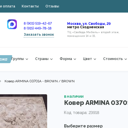
и оплата
Контакты
Отзывы
8 (901) 519-42-67
Москва, ул. Свободы, 29
метро Сходненская
8 (915) 449-78-18
ТЦ «Свобода Мебель» второй этаж,
Заказать звонок
помещения 14 и 15,
ажа
Группы
Страны
Форма
Цвет
Стоимость
Ковер ARMINA 03701A - BROWN / BROWN
в наличии
Ковер ARMINA 0370
Код товара: 23918
Выберите размер