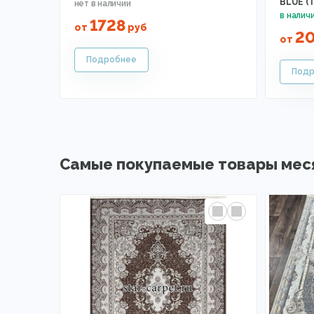
BLUE (
1728
от
руб
2
от
Самые покупаемые товары мес