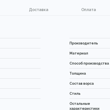
На складе 3 шт.
Доставка
Оплата
0.80 x 1.50
38
На складе 7 шт.
2.40 x 4.00
3072
На складе 1 шт.
4.00 x 6.00
7680
Производитель
На складе 1 шт.
Материал
Способ производства
Толщина
Состав ворса
Стиль
Остальные
характеристики