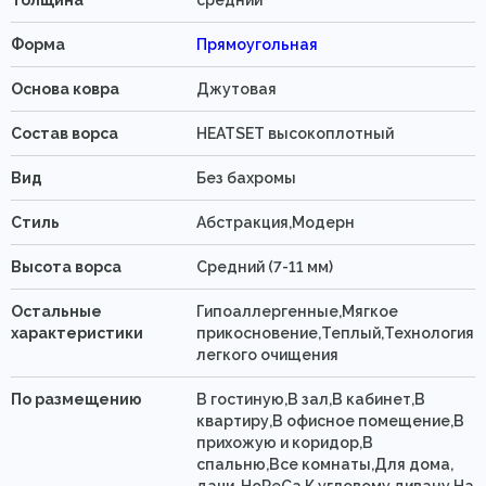
Форма
Прямоугольная
Основа ковра
Джутовая
Состав ворса
HEATSET высокоплотный
Вид
Без бахромы
Стиль
Абстракция,Модерн
Высота ворса
Средний (7-11 мм)
Остальные
Гипоаллергенные,Мягкое
характеристики
прикосновение,Теплый,Технология
легкого очищения
По размещению
В гостиную,В зал,В кабинет,В
квартиру,В офисное помещение,В
прихожую и коридор,В
спальню,Все комнаты,Для дома,
дачи, HoReCa,К угловому дивану,На