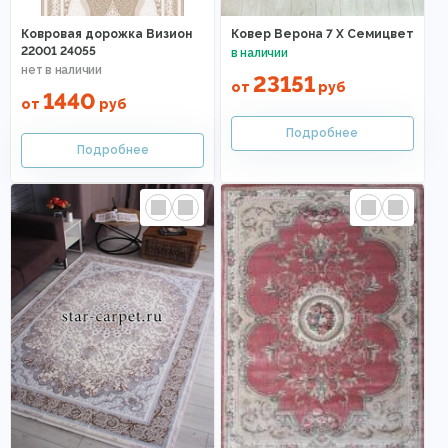
Ковровая дорожка Визион
Ковер Верона 7 X Семицвет
22001 24055
23151
от
руб
1440
от
руб