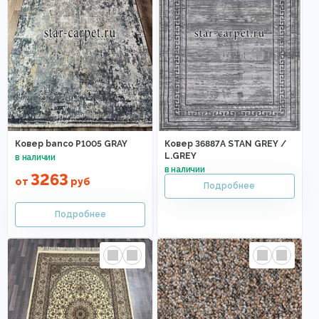
Ковер banco P1005 GRAY
Ковер 36887A STAN GREY /
L.GREY
3263
от
руб