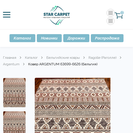
0
Каталог
Новинки
Дорожки
Распродажа
Главная
Каталог
Бельгийские ковры
Ragolle (Раголле)
Argentum
Ковер ARGENTUM 63699-6626 (Бельгия)