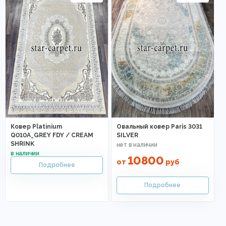
Ковер Platinium
Овальный ковер Paris 3031
Q010A_GREY FDY / CREAM
SILVER
SHRINK
10800
от
руб