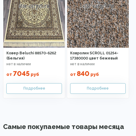
Ковер Beluchi 88570-6262
Ковролин SCROLL 01254-
(Бельгия)
17380000 цвет бежевый
7045
840
от
руб
от
руб
Самые покупаемые товары месяца