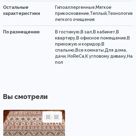
Остальные
Гипоаллергенные,Мягкое
характеристики
прикосновение,Теплый,Технология
легкого очищения
По размещению
В гостиную,В зал,В кабинет,В
квартиру,В офисное помещение,В
прихожую и коридор,В
спальню,Все комнаты,Для дома,
дачи, HoReCa,К угловому дивану,На
пол
Вы смотрели