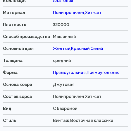
Коллекция
Анатолия
Материал
Полипропилен
,
Хит-сет
Плотность
320000
Способ производства
Машинный
Основной цвет
Жёлтый
,
Красный
,
Синий
Толщина
средний
Форма
Прямоугольная
,
Прямоугольник
Основа ковра
Джутовая
Состав ворса
Полипропилен Хит-сет
Вид
C бахромой
Стиль
Винтаж,Восточная классика