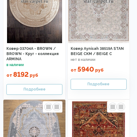
Ковер 03704A - BROWN /
Ковер Aynisah 38519A STAN
BROWN - Круг - коллекция
BEIGE CKM / BEIGE C
ARMINA
5940
от
руб
8192
от
руб