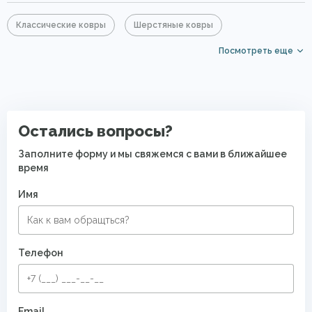
Классические ковры
Шерстяные ковры
Посмотреть еще
Бордовые ковры
Красные ковры
Ковры средней цены
Ковры для квартиры
Полушерстяные ковры
Восточные ковры
Остались вопросы?
Заполните форму и мы свяжемся с вами в ближайшее
время
Имя
Телефон
Email