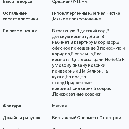
Высота ворса
Средний (7-11 мм)
Остальные
Гипоаллергенные,Легкая чистка
характеристики
,Мягкое прикосновение
По размещению
В гостиную,В детский сад,В
детскую комнату,В зал,В
кабинет,В квартиру,В коридор,В
офисное помещение,В прихожую и
коридор,В спальню,Все
комнаты,Для дома, дачи, HoReCa,К
угловому дивану,Коврики
придверные ,На балкон,На
кухню,На пол,На
стену,Придверные
коврики,Придверный коврик
,Прикроватные коврики
Фактура
Мягкая
Дизайн и рисунок
Винтажный,Орнамент,С центром