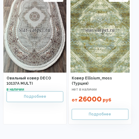
Овальный ковер DECO
Ковер Ellisium_moss
10137A MULTI
(Турция)
26000
от
руб