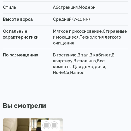
Стиль
Абстракция,Модерн
Высота ворса
Средний (7-11 мм)
Остальные
Мягкое прикосновение,Стираемые
характеристики
и моющиеся,Технология легкого
очищения
По размещению
В гостиную,В зал,В кабинет,В
квартиру,В спальню,Все
комнаты,Для дома, дачи,
HoReCa,На пол
Вы смотрели