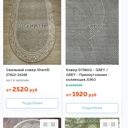
Овальный ковер Shenill
Ковер D798AG - GREY /
27812-24188
GREY - Прямоугольник -
коллекция JUNO
2520
от
руб
1920
от
руб