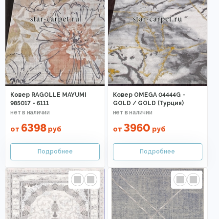
Ковер RAGOLLE MAYUMI
Ковер OMEGA 04444G -
985017 - 6111
GOLD / GOLD (Турция)
6398
3960
от
руб
от
руб