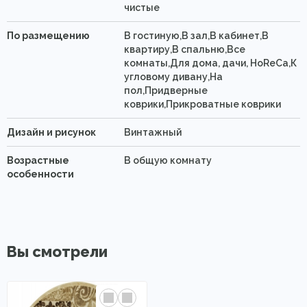
чистые
По размещению
В гостиную,В зал,В кабинет,В
квартиру,В спальню,Все
комнаты,Для дома, дачи, HoReCa,К
угловому дивану,На
пол,Придверные
коврики,Прикроватные коврики
Дизайн и рисунок
Винтажный
Возрастные
В общую комнату
особенности
Вы смотрели