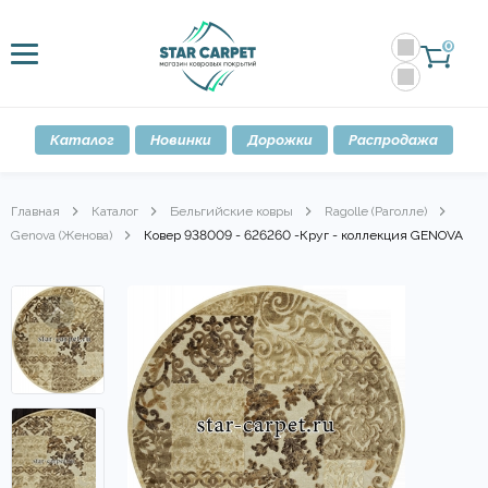
0
Каталог
Новинки
Дорожки
Распродажа
Главная
Каталог
Бельгийские ковры
Ragolle (Раголле)
Genova (Женова)
Ковер 938009 - 626260 -Круг - коллекция GENOVA