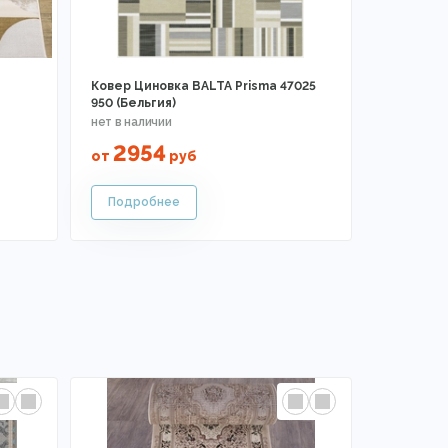
Ковер Циновка BALTA Prisma 47025
950 (Бельгия)
2954
от
руб