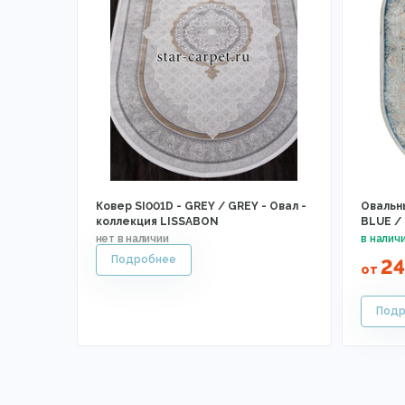
Ковер SI001D - GREY / GREY - Овал -
Овальны
коллекция LISSABON
BLUE /
2
от