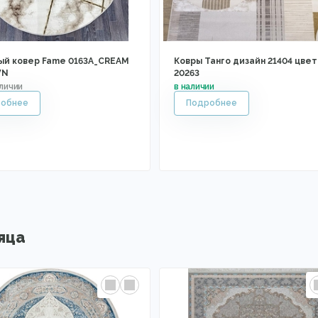
ый ковер Fame 0163A_CREAM
Ковры Танго дизайн 21404 цвет
WN
20263
яца