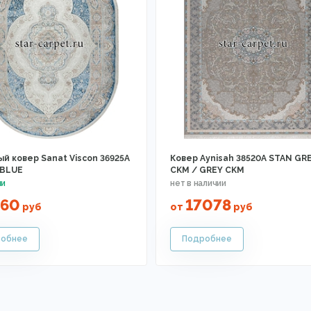
й ковер Sanat Viscon 36925A
Ковер Aynisah 38520A STAN GR
 BLUE
CKM / GREY CKM
460
17078
руб
от
руб