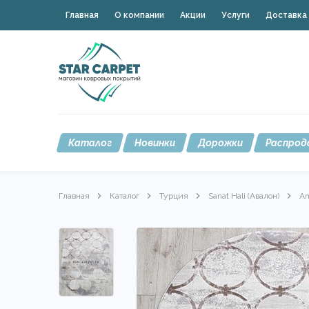
Главная
О компании
Акции
Услуги
Доставка 
Каталог
Новинки
Дорожки
Распрод
Главная
Каталог
Турция
Sanat Hali (Авалон)
Am