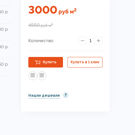
3000
2
руб
м
50 р.
4550
2
руб
м
00 р.
Количество:
1
0 р.
Купить
Купить в 1 клик
50 р.
?
Нашли дешевле