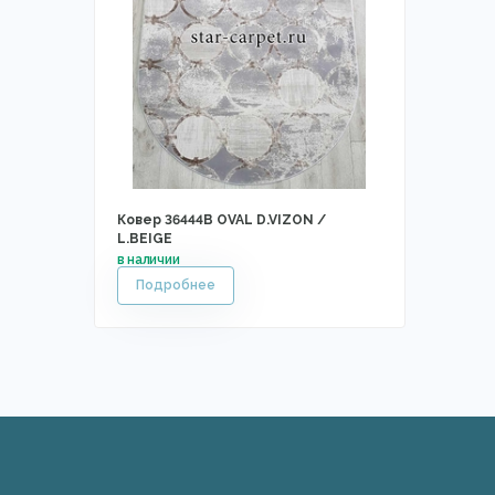
Ковер 36444B OVAL D.VIZON /
L.BEIGE