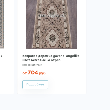
EY
Ковровая дорожка gavana-angelika
цвет бежевый на отрез
704
от
руб