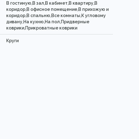
В гостиную,В зал,В кабинет,В квартиру,В
коридор,В офисное помещение,В прихожую и
коридор,В спальню,Все комнаты,К угловому
дивану,На кухню,На пол,Придверные
коврики,Прикроватные коврики
Круги