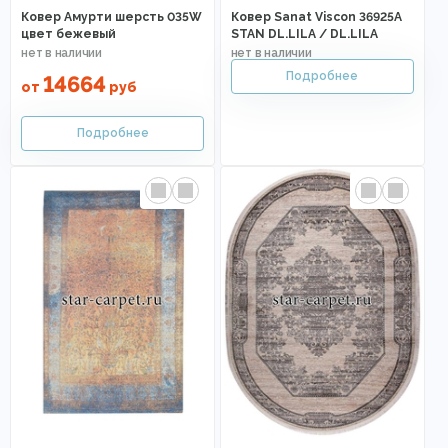
Ковер Амурти шерсть 035W
Ковер Sanat Viscon 36925A
цвет бежевый
STAN DL.LILA / DL.LILA
14664
от
руб