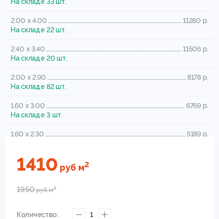
На складе 33 шт.
2.00 x 4.00
11280 р.
На складе 22 шт.
2.40 x 3.40
11506 р.
На складе 20 шт.
2.00 x 2.90
8178 р.
На складе 82 шт.
1.60 x 3.00
6769 р.
На складе 3 шт.
1.60 x 2.30
5189 р.
На складе 29 шт.
1410
0.80 x 1.50
1693 р.
2
руб
м
На складе 22 шт.
1950
2
руб
м
Количество:
1