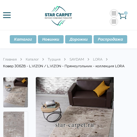
0
Каталог
Новинки
Дорожки
Распродажа
Главная
Каталог
Турция
SAYDAM
LORA
Ковер 3062B - L.VIZON / L.VIZON - Прямоугольник - коллекция LORA