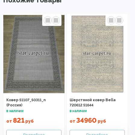
Похожие товары
Ковер 51107_50311_n
Шерстяной ковер Bella
(Россия)
720612 51644
821
34960
от
руб
от
руб