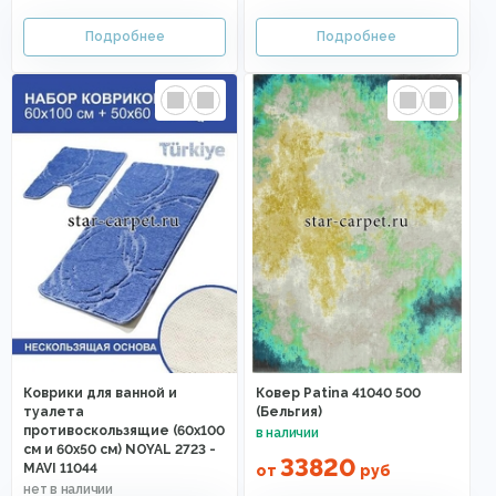
Коврики для ванной и
Ковер Patina 41040 500
туалета
(Бельгия)
противоскользящие (60х100
см и 60х50 см) NOYAL 2723 -
33820
MAVI 11044
от
руб