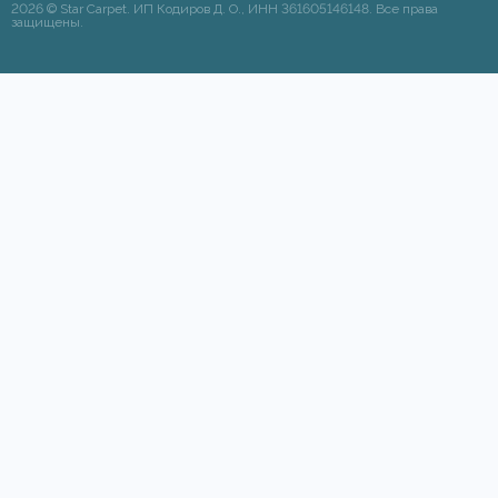
2026 © Star Carpet. ИП Кодиров Д. О., ИНН 361605146148. Все права
защищены.