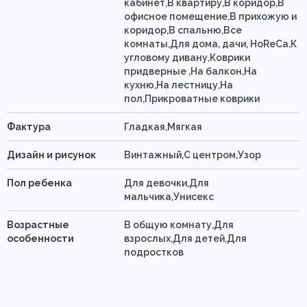
кабинет,В квартиру,В коридор,В
офисное помещение,В прихожую и
коридор,В спальню,Все
комнаты,Для дома, дачи, HoReCa,К
угловому дивану,Коврики
придверные ,На балкон,На
кухню,На лестницу,На
пол,Прикроватные коврики
Фактура
Гладкая,Мягкая
Дизайн и рисунок
Винтажный,С центром,Узор
Пол ребенка
Для девочки,Для
мальчика,Унисекс
Возрастные
В общую комнату,Для
особенности
взрослых,Для детей,Для
подростков