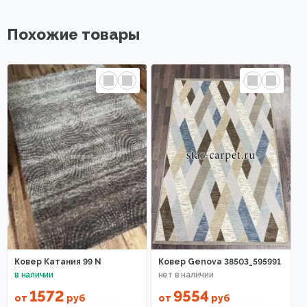
Похожие товары
Ковер Катания 99 N
Ковер Genova 38503_595991
1572
9554
от
руб
от
руб