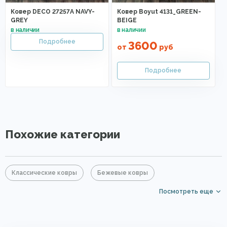
Ковер DECO 27257A NAVY-
Ковер Boyut 4131_GREEN-
GREY
BEIGE
3600
от
руб
Похожие категории
Классические ковры
Бежевые ковры
Посмотреть еще
Зеленые ковры
Прямоугольные ковры
Ковры средней цены
Ковры с коротким ворсом