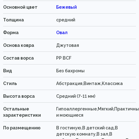
Основной цвет
Бежевый
Толщина
средний
Форма
Овал
Основа ковра
Джутовая
Состав ворса
PP BCF
Вид
Без бахромы
Стиль
Абстракция,Винтаж,Классика
Высота ворса
Средний (7-11 мм)
Остальные
Гипоаллергенные,Мягкий,Практичн
характеристики
и моющиеся
По размещению
В гостиную,В детский сад,В
детскую комнату,В зал,В