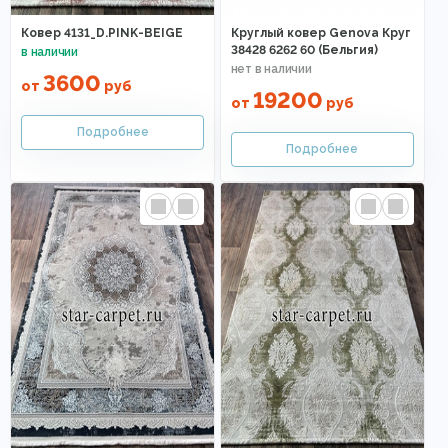
Ковер 4131_D.PINK-BEIGE
Круглый ковер Genova Круг
38428 6262 60 (Бельгия)
3600
от
руб
19200
от
руб