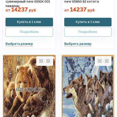
сувенирный new 6S924 001
new 6S860 82 котята
павлины
14237
14237
от
руб
от
руб