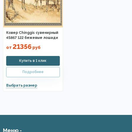
Ковер Chinggis сувенирный
4S867 122 бежевые лошади
21356
от
руб
Меню -