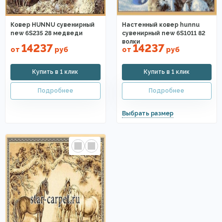
Ковер HUNNU сувенирный
Настенный ковер hunnu
new 6S235 28 медведи
сувенирный new 6S1011 82
волки
14237
14237
от
руб
от
руб