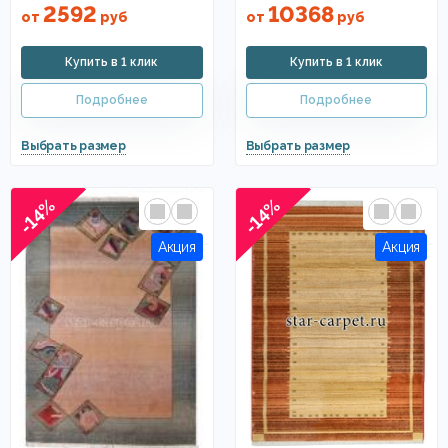
2592
10368
от
руб
от
руб
-14%
-14%