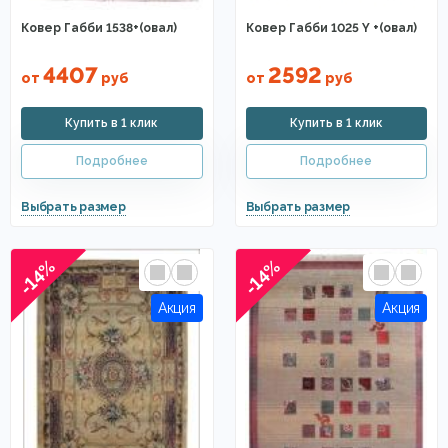
Ковер Габби 1538+(овал)
Ковер Габби 1025 Y +(овал)
4407
2592
от
руб
от
руб
-14%
-14%