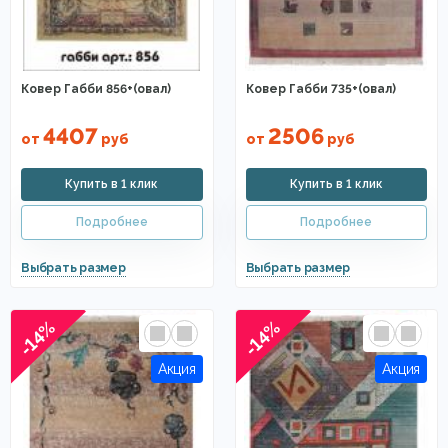
Ковер Габби 856+(овал)
Ковер Габби 735+(овал)
4407
2506
от
руб
от
руб
-14%
-14%