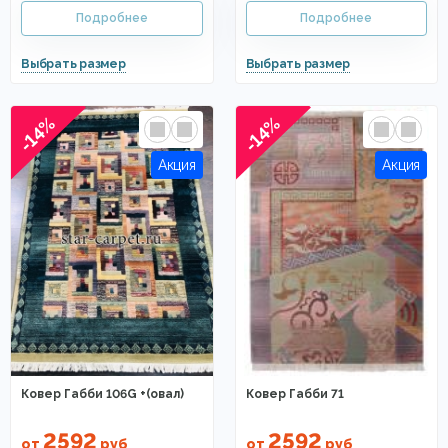
-14%
-14%
Ковер Габби 106G +(овал)
Ковер Габби 71
2592
2592
от
руб
от
руб