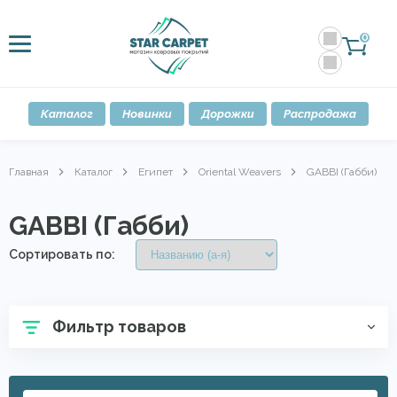
0
Каталог
Новинки
Дорожки
Распродажа
Главная
Каталог
Египет
Oriental Weavers
GABBI (Габби)
GABBI (Габби)
Сортировать по:
Фильтр товаров