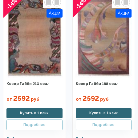
-14%
-14%
Ковер Габби 210 овал
Ковер Габби 188 овал
2592
2592
от
руб
от
руб