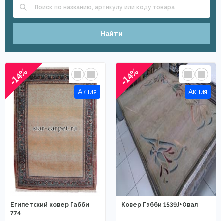
Найти
-14%
-14%
Египетский ковер Габби
Ковер Габби 1539J+Овал
774