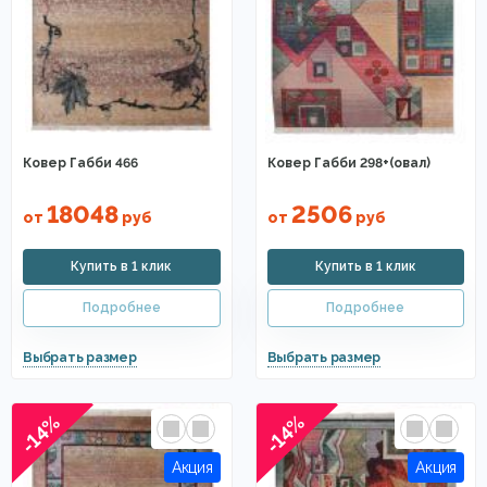
Ковер Габби 466
Ковер Габби 298+(овал)
18048
2506
от
руб
от
руб
-14%
-14%