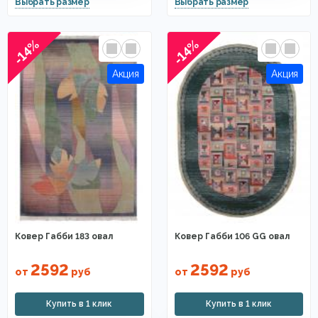
-14%
-14%
Ковер Габби 183 овал
Ковер Габби 106 GG овал
2592
2592
от
руб
от
руб