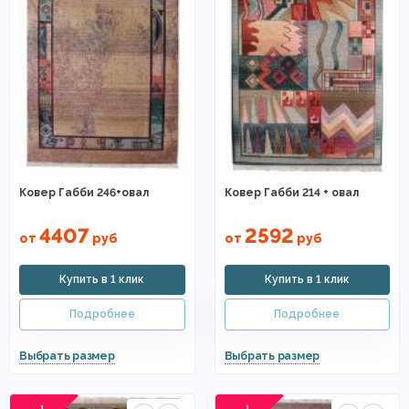
Ковер Габби 246+овал
Ковер Габби 214 + овал
4407
2592
от
руб
от
руб