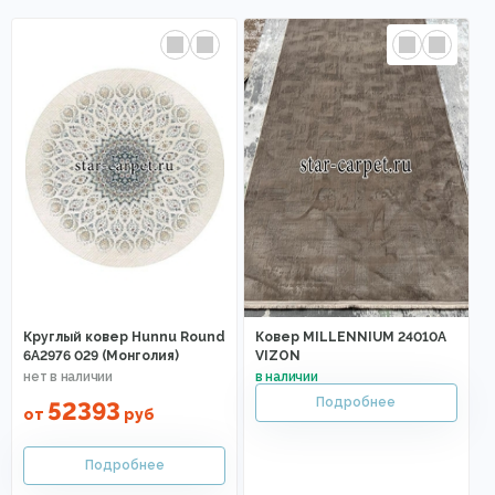
Круглый ковер Hunnu Round
Ковер MILLENNIUM 24010A
6A2976 029 (Монголия)
VIZON
52393
от
руб