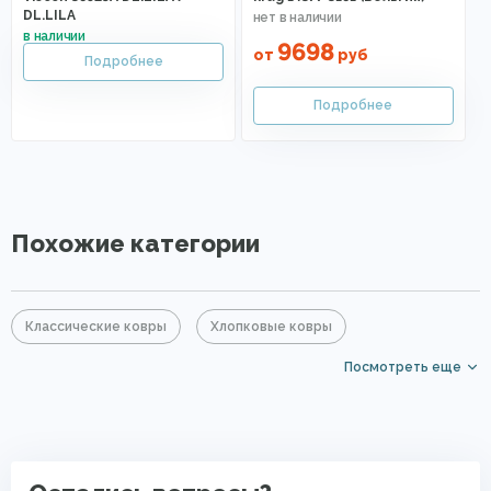
DL.LILA
9698
от
руб
Похожие категории
Классические ковры
Хлопковые ковры
Посмотреть еще
Ковры из вискозы
Синие ковры
Ковры среднего размера
Большие ковры
Круглые ковры
Элитные ковры
Ковры в гостиную