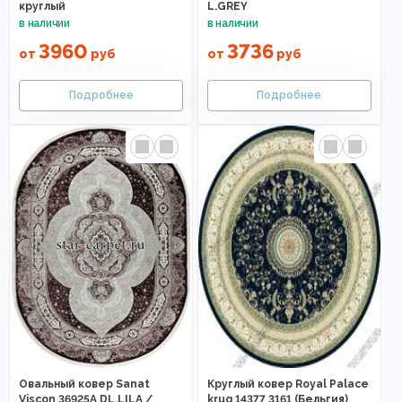
круглый
L.GREY
3960
3736
от
руб
от
руб
Овальный ковер Sanat
Круглый ковер Royal Palace
Viscon 36925A DL.LILA /
krug 14377 3161 (Бельгия)