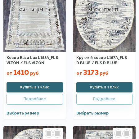
Ковер Elisa Lux L158A_FLS
Круглый ковер L157A_FLS
VIZON / FLS VIZON
D.BLUE / FLS D.BLUE
1410
3173
от
руб
от
руб