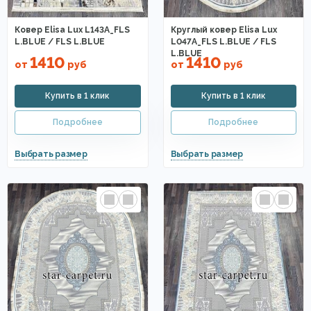
Ковер Elisa Lux L143A_FLS
Круглый ковер Elisa Lux
L.BLUE / FLS L.BLUE
L047A_FLS L.BLUE / FLS
L.BLUE
1410
1410
от
руб
от
руб