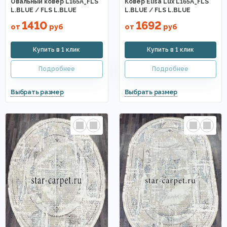
Овальный ковер L165A_FLS
Ковер Elisa Lux L165A_FLS
L.BLUE / FLS L.BLUE
L.BLUE / FLS L.BLUE
1410
1692
от
руб
от
руб