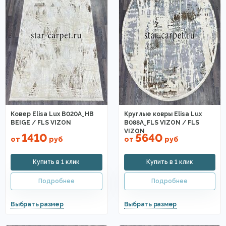
Ковер Elisa Lux B020A_HB
Круглые ковры Elisa Lux
BEIGE / FLS VIZON
B088A_FLS VIZON / FLS
VIZON
1410
5640
от
руб
от
руб