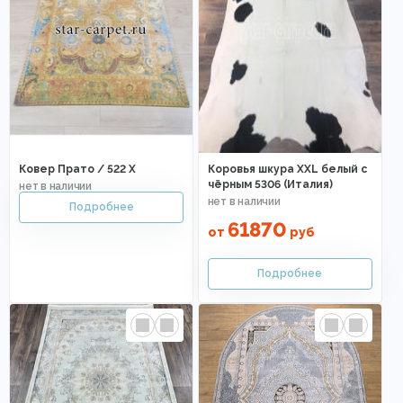
Ковер Прато / 522 X
Коровья шкура XXL белый с
чёрным 5306 (Италия)
61870
от
руб