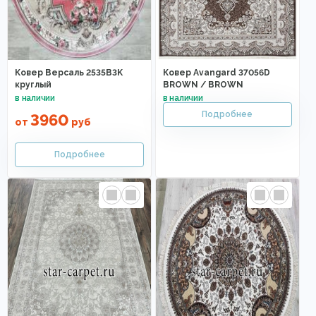
Ковер Версаль 2535B3K
Ковер Avangard 37056D
круглый
BROWN / BROWN
3960
от
руб