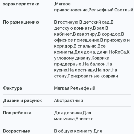
характеристики
,Мягкое
прикосновение,Рельефный,Светлый
По размещению
В гостиную,В детский сад,В
детскую комнату,В зал,В
кабинет,В квартиру,В коридор,В
офисное помещение,В прихожую и
коридор,В спальню,Все
комнаты,Для дома, дачи, HoReCa,К
угловому дивану,Коврики
придверные ,На балкон,На
кухню,На лестницу,На пол,На
стену,Прикроватные коврики
Фактура
Мягкая,Рельефный
Дизайн и рисунок
Абстрактный
Пол ребенка
Для девочки,Для
мальчика,Унисекс
Возрастные
В общую комнату,Для