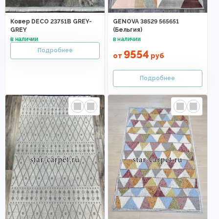
Ковер DECO 23751B GREY-
GENOVA 38529 565651
GREY
(Бельгия)
9554
от
руб