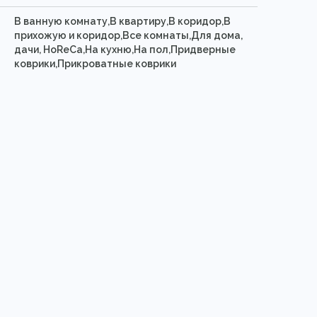
В ванную комнату,В квартиру,В коридор,В
прихожую и коридор,Все комнаты,Для дома,
дачи, HoReCa,На кухню,На пол,Придверные
коврики,Прикроватные коврики