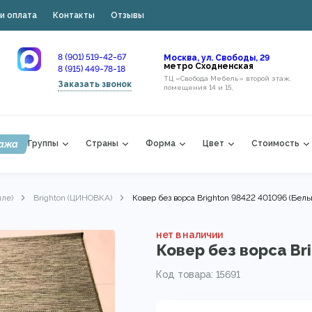
и оплата
Контакты
Отзывы
8 (901) 519-42-67
Москва, ул. Свободы, 29
метро Сходненская
8 (915) 449-78-18
ТЦ «Свобода Мебель» второй этаж,
Заказать звонок
помещения 14 и 15,
ажа
Группы
Страны
Форма
Цвет
Стоимость
лле)
Brighton (ЦИНОВКА)
Ковер без ворса Brighton 98422 401096 (Бель
нет в наличии
Ковер без ворса Br
Код товара: 15691