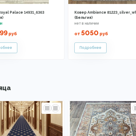
oyal Palace 14931_6363
Ковер Ambiance 81223_silver_w
я)
(Бельгия)
99
5050
руб
от
руб
яца