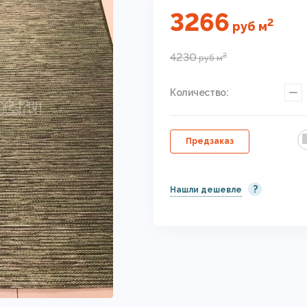
3266
2
руб
м
4230
2
руб
м
Количество:
Предзаказ
?
Нашли дешевле