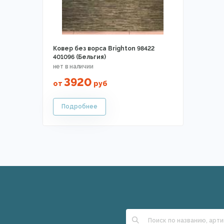
Ковер без ворса Brighton 98422
401096 (Бельгия)
3920
от
руб