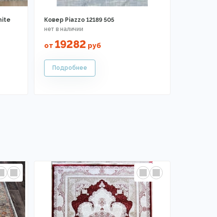
hite
Ковер Piazzo 12189 505
19282
от
руб