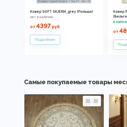
Ковер SOFT SKJERN_grey (Польша)
Ковер R
(Бельги
4397
от
руб
48
от
Самые покупаемые товары мес