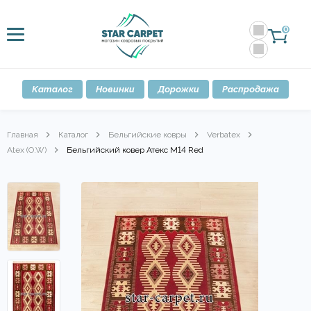
0
Каталог
Новинки
Дорожки
Распродажа
Главная
Каталог
Бельгийские ковры
Verbatex
Atex (O.W)
Бельгийский ковер Атекс M14 Red