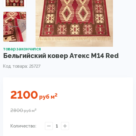
товар закончился
Бельгийский ковер Атекс M14 Red
Код товара: 25727
2100
2
руб
м
2800
2
руб
м
Количество:
1