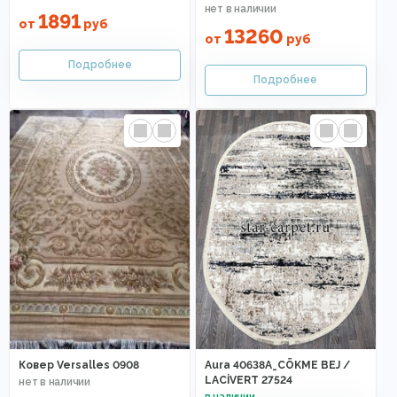
1891
от
руб
13260
от
руб
Ковер Versalles 0908
Aura 40638A_CÖKME BEJ /
LACİVERT 27524