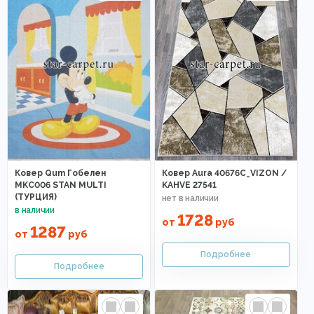
Ковер Qum Гобелен
Ковер Aura 40676C_VIZON /
MKC006 STAN MULTI
KAHVE 27541
(ТУРЦИЯ)
1728
от
руб
1287
от
руб