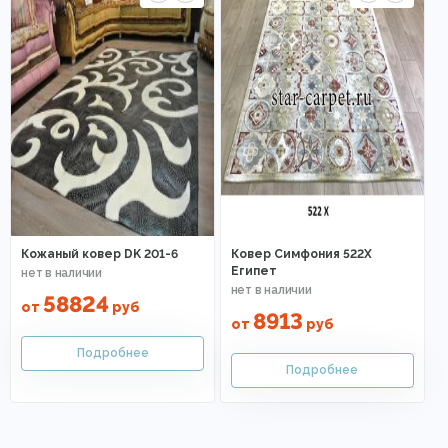
Кожаный ковер DK 201-6
Ковер Симфония 522X
Египет
58824
от
руб
8913
от
руб