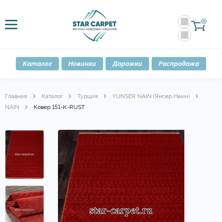
0
Каталог
Новинки
Дорожки
Распродажа
Главная
Каталог
Турция
YUNSER NAIN (Янсер Наин)
NAIN
Ковер 151-K-RUST