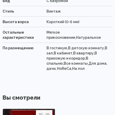
Вид
C бахромой
Стиль
Винтаж
Высота ворса
Короткий (0-6 мм)
Остальные
Мягкое
характеристики
прикосновение,Натуральное
По размещению
В гостиную,В детскую комнату,В
зал,В кабинет,В квартиру,В
прихожую и коридор,В
спальню,Все комнаты,Для дома,
дачи, HoReCa,На пол
Вы смотрели