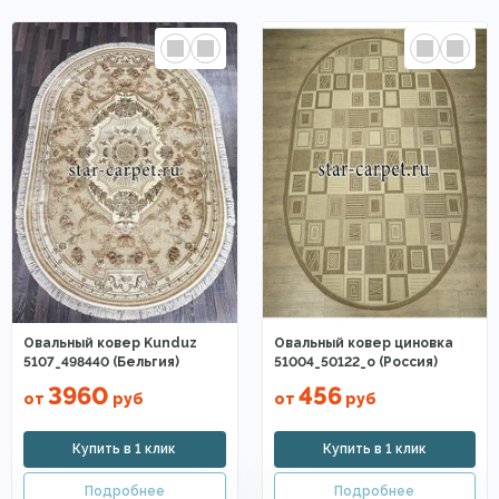
Овальный ковер Kunduz
Овальный ковер циновка
5107_498440 (Бельгия)
51004_50122_o (Россия)
3960
456
от
руб
от
руб