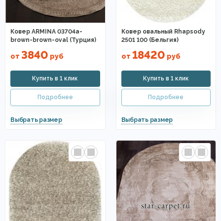
Ковер ARMINA 03704a-
Ковер овальный Rhapsody
brown-brown-oval (Турция)
2501 100 (Бельгия)
3840
18420
от
руб
от
руб