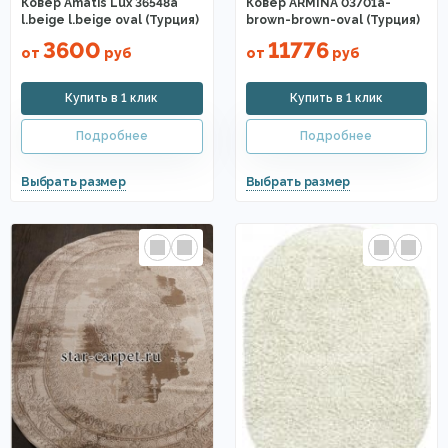
Ковер Amatis Lux 36548a
Ковер ARMINA 03701a-
l.beige l.beige oval (Турция)
brown-brown-oval (Турция)
3600
11776
от
руб
от
руб