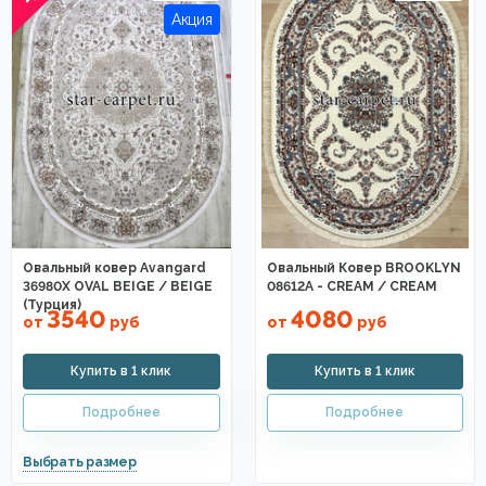
Овальный ковер Avangard
Овальный Ковер BROOKLYN
36980X OVAL BEIGE / BEIGE
08612A - CREAM / CREAM
(Турция)
3540
4080
от
руб
от
руб