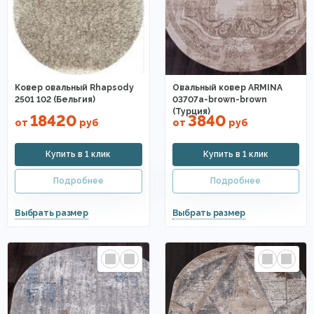
Ковер овальный Rhapsody
Овальный ковер ARMINA
2501 102 (Бельгия)
03707a-brown-brown
(Турция)
18420
3840
от
руб
от
руб