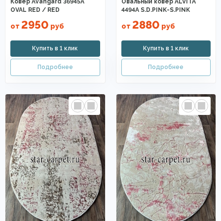
Ковер Avangard 36945A
Овальный ковер ALVITA
OVAL RED / RED
4494A S.D.PINK-S.PINK
2950
2880
от
руб
от
руб