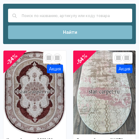
Найти
-34%
-54%