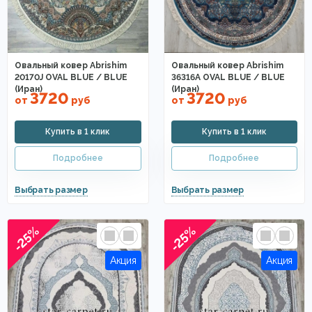
Овальный ковер Abrishim
Овальный ковер Abrishim
20170J OVAL BLUE / BLUE
36316A OVAL BLUE / BLUE
(Иран)
(Иран)
3720
3720
от
руб
от
руб
-25%
-25%