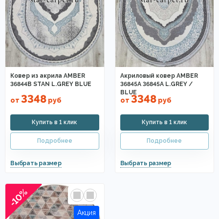
Ковер из акрила AMBER
Акриловый ковер AMBER
36844B STAN L.GREY BLUE
36845A 36845A L.GREY /
BLUE
3348
3348
от
руб
от
руб
-10%