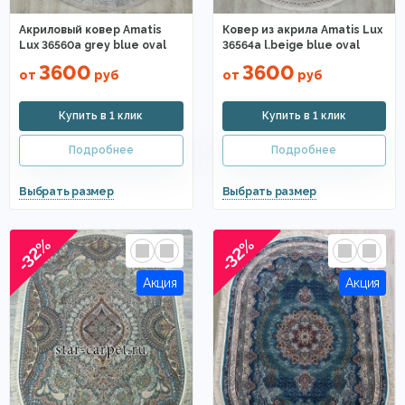
Акриловый ковер Amatis
Ковер из акрила Amatis Lux
Lux 36560a grey blue oval
36564a l.beige blue oval
3600
3600
от
руб
от
руб
-32%
-32%