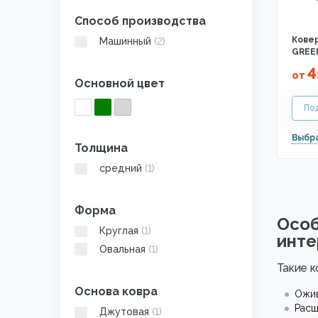
Способ производства
Ковер
Машинный
(2)
GREEN
4
от
Основной цвет
Толщина
средний
(1)
Форма
Особ
Круглая
(1)
инте
Овальная
(1)
Такие к
Основа ковра
Ожив
Расш
Джутовая
(1)