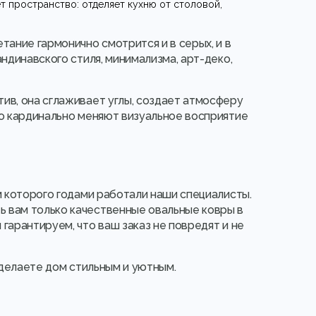
 пространство: отделяет кухню от столовой,
тание гармонично смотрится и в серых, и в
ндинавского стиля, минимализма, арт-деко,
ив, она сглаживает углы, создает атмосферу
но кардинально меняют визуальное восприятие
м которого годами работали наши специалисты.
 вам только качественные овальные ковры в
гарантируем, что ваш заказ не повредят и не
 сделаете дом стильным и уютным.