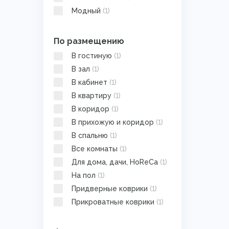
Модный
(1)
По размещению
В гостиную
(1)
В зал
(1)
В кабинет
(1)
В квартиру
(1)
В коридор
(1)
В прихожую и коридор
(1)
В спальню
(1)
Все комнаты
(1)
Для дома, дачи, HoReCa
(1)
На пол
(1)
Придверные коврики
(1)
Прикроватные коврики
(1)