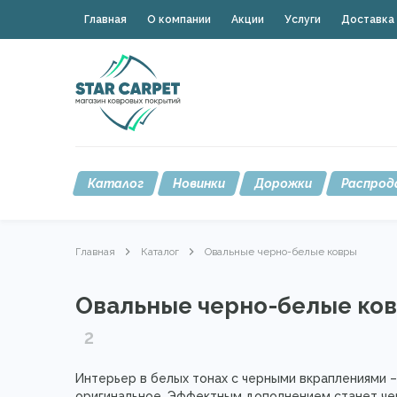
Главная
О компании
Акции
Услуги
Доставка 
Каталог
Новинки
Дорожки
Распрод
Главная
Каталог
Овальные черно-белые ковры
Овальные черно-белые ко
2
Интерьер в белых тонах с черными вкраплениями
оригинальное. Эффектным дополнением станет чер