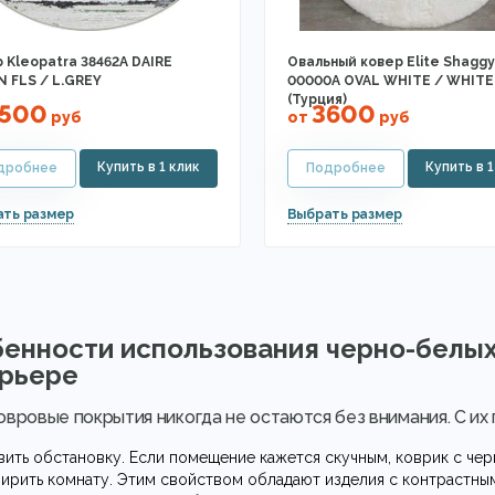
 Kleopatra 38462A DAIRE
Овальный ковер Elite Shaggy
 FLS / L.GREY
00000A OVAL WHITE / WHITE
(Турция)
500
3600
руб
от
руб
енности использования черно-белых
рьере
овровые покрытия никогда не остаются без внимания. С и
ить обстановку. Если помещение кажется скучным, коврик с че
ирить комнату. Этим свойством обладают изделия с контрастны