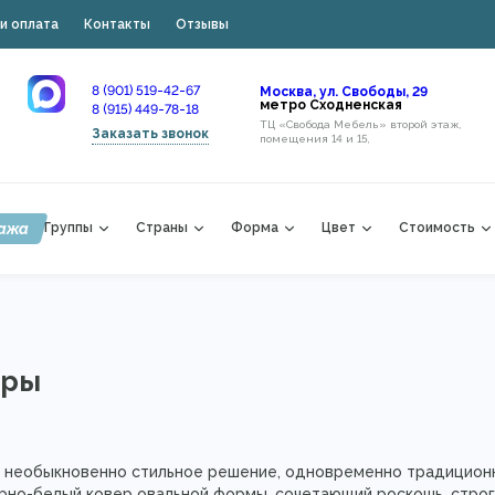
и оплата
Контакты
Отзывы
8 (901) 519-42-67
Москва, ул. Свободы, 29
метро Сходненская
8 (915) 449-78-18
ТЦ «Свобода Мебель» второй этаж,
Заказать звонок
помещения 14 и 15,
ажа
Группы
Страны
Форма
Цвет
Стоимость
вры
 – необыкновенно стильное решение, одновременно традицион
но-белый ковер овальной формы, сочетающий роскошь, строг