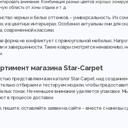
нтировать внимание. Комбинация разных цветов хорошо зонирует
чую область от зоны отдыха и т. д.
ство черных и белых оттенков – универсальность. Их соче
, и в цветных интерьерах. Особенно актуальны они для ска
а, современной классики.
я форма не конфликтует с прямоугольной мебелью. Напрот
и и завершенности. Такие ковры смотрятся ненавязчиво, 
ы.
ртимент магазина Star-Carpet
стью представляем вам каталог Star-Carpet, над создание
тельно отбираем и тестируем модели, чтобы предоставить
елых тонах. Не меньшее внимание уделяется упаковке. Мы 
ют в процессе доставки.
, пишите, оставляйте заявки на сайте – вместе с нами вы