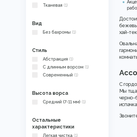
Акце
Тканевая
(1)
рабо
Достоин
Вид
бежевых
хай-тек
Без бахромы
(1)
Овальна
Стиль
гармони
комнат
Абстракция
(1)
С длинным ворсом
(1)
Ассо
Современный
(1)
С гордо
Мы тща
Высота ворса
черно-б
Средний (7-11 мм)
(1)
испачка
Звоните
Остальные
характеристики
Легкая чистка
(1)