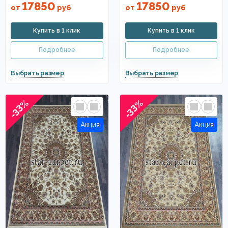
17850
17850
от
руб
от
руб
-33%
-33%