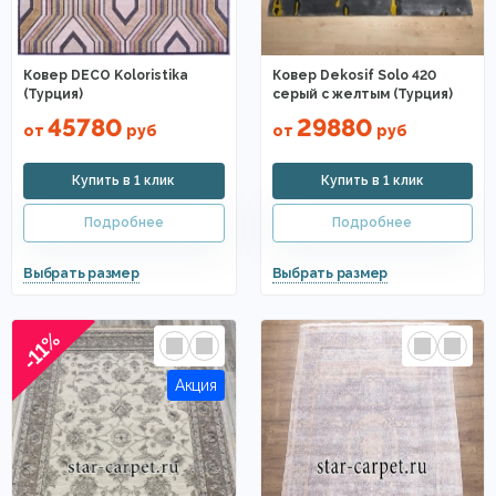
Ковер DECO Koloristika
Ковер Dekosif Solo 420
(Турция)
серый с желтым (Турция)
45780
29880
от
руб
от
руб
-11%