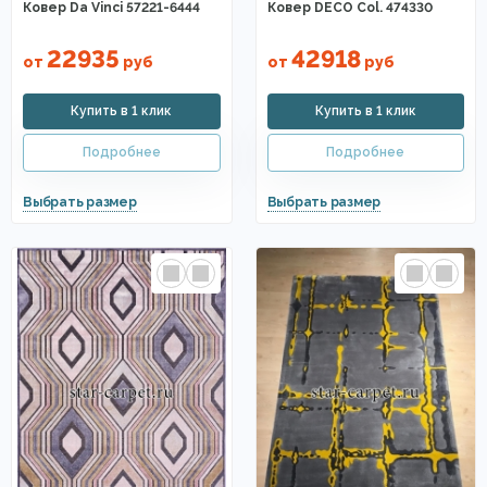
Ковер Da Vinci 57221-6444
Ковер DECO Col. 474330
22935
42918
от
руб
от
руб