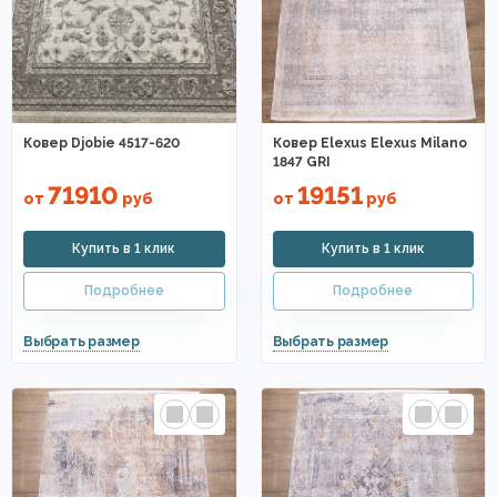
Ковер Djobie 4517-620
Ковер Elexus Elexus Milano
1847 GRI
71910
19151
от
руб
от
руб