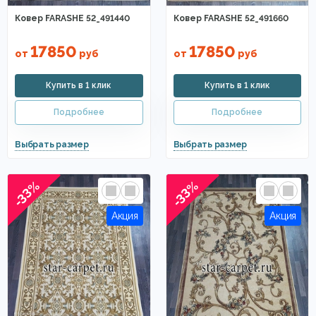
Ковер FARASHE 52_491440
Ковер FARASHE 52_491660
17850
17850
от
руб
от
руб
-33%
-33%