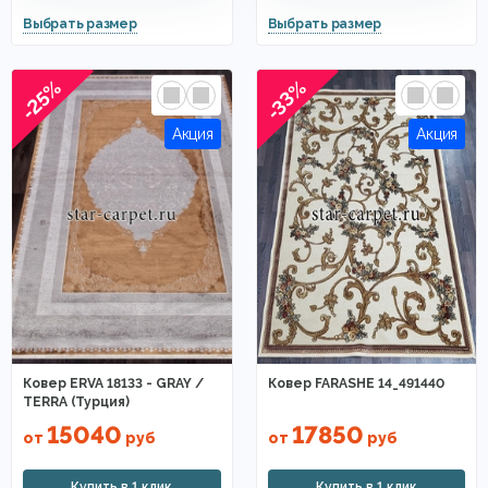
-33%
-25%
Ковер ERVA 18133 - GRAY /
Ковер FARASHE 14_491440
TERRA (Турция)
15040
17850
от
руб
от
руб