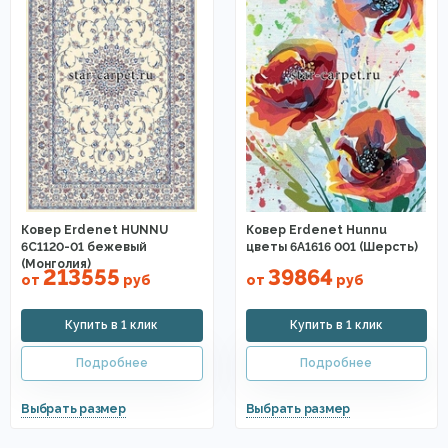
Ковер Erdenet HUNNU
Ковер Erdenet Hunnu
6C1120-01 бежевый
цветы 6A1616 001 (Шерсть)
(Монголия)
213555
39864
от
руб
от
руб