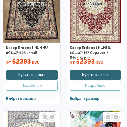
Ковер Erdenet HUNNU
Ковер Erdenet HUNNU
6C1107-126 синий
6C1107-167 бордовый
(Монголия)
52393
52393
от
руб
от
руб