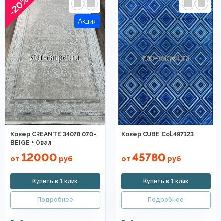
-20%
Ковер CREANTE 34078 070-
Ковер CUBE Col.497323
BEIGE + Овал
12000
45780
от
руб
от
руб