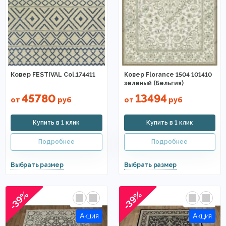
Ковер FESTIVAL Col.174411
Ковер Florance 1504 101410
зеленый (Бельгия)
45780
13494
от
руб
от
руб
-39%
-39%