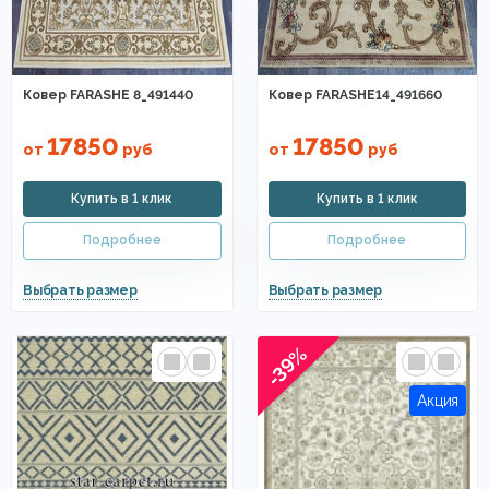
Ковер FARASHE 8_491440
Ковер FARASHE14_491660
17850
17850
от
руб
от
руб
-39%