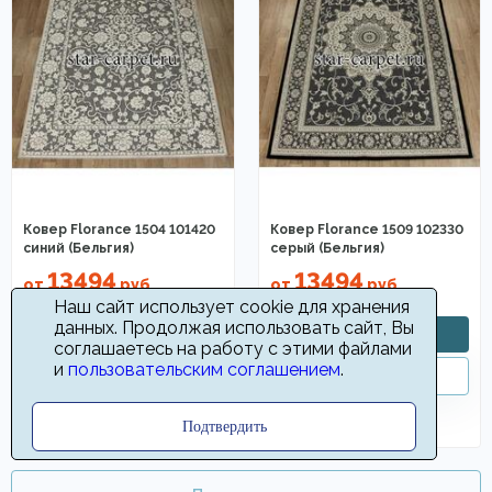
Ковер Florance 1504 101420
Ковер Florance 1509 102330
синий (Бельгия)
серый (Бельгия)
13494
13494
от
руб
от
руб
Наш сайт использует cookie для хранения
данных. Продолжая использовать сайт, Вы
соглашаетесь на работу с этими файлами
и
пользовательским соглашением
.
Подтвердить