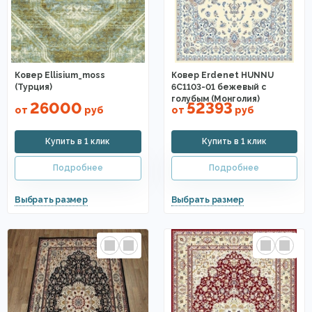
Ковер Ellisium_moss
Ковер Erdenet HUNNU
(Турция)
6C1103-01 бежевый с
голубым (Монголия)
26000
52393
от
руб
от
руб