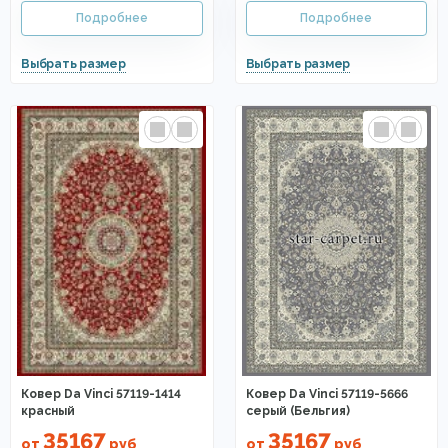
Ковер Da Vinci 57119-1414
Ковер Da Vinci 57119-5666
красный
серый (Бельгия)
35167
35167
от
руб
от
руб