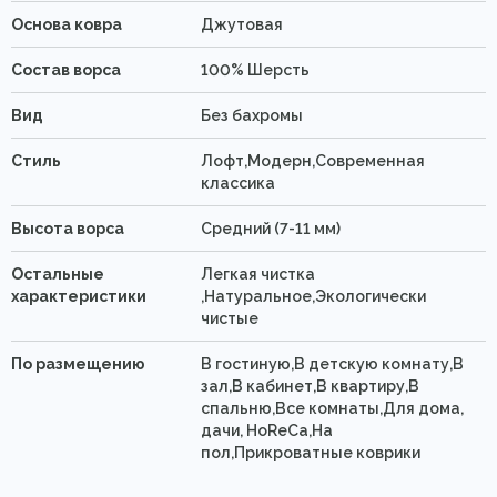
Основа ковра
Джутовая
Состав ворса
100% Шерсть
Вид
Без бахромы
Стиль
Лофт,Модерн,Современная
классика
Высота ворса
Средний (7-11 мм)
Остальные
Легкая чистка
характеристики
,Натуральное,Экологически
чистые
По размещению
В гостиную,В детскую комнату,В
зал,В кабинет,В квартиру,В
спальню,Все комнаты,Для дома,
дачи, HoReCa,На
пол,Прикроватные коврики