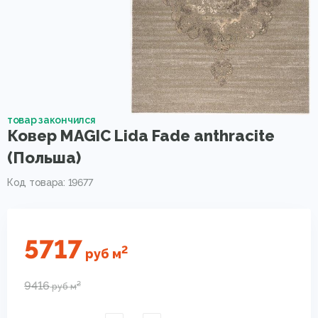
товар закончился
Ковер MAGIC Lida Fade anthracite
(Польша)
Код товара: 19677
5717
2
руб
м
9416
2
руб
м