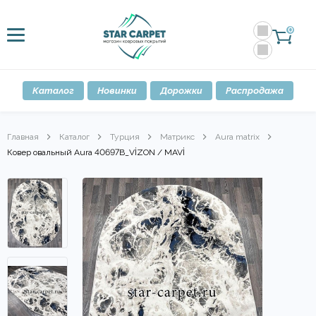
0
Каталог
Новинки
Дорожки
Распродажа
Главная
Каталог
Турция
Матрикс
Aura matrix
Ковер овальный Aura 40697B_VİZON / MAVİ