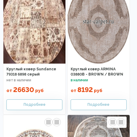
Круглый ковер Sundance
Круглый ковер ARMINA
79318 6898 серый
03880B - BROWN / BROWN
26630
8192
от
руб
от
руб