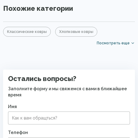
Похожие категории
Классические ковры
Хлопковые ковры
Посмотреть еще
Серые ковры
Прямоугольные ковры
Овальные ковры
Ковры с коротким ворсом
Ковры на кухню
Ковры для квартиры
Остались вопросы?
Современные ковры в спальню
Заполните форму и мы свяжемся с вами в ближайшее
время
Безворсовые хлопковые ковры
Имя
Телефон