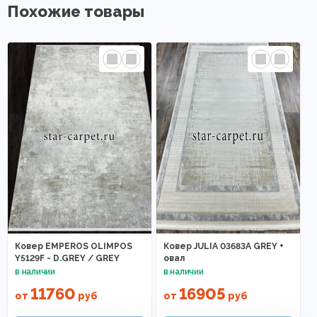
Похожие товары
Ковер EMPEROS OLIMPOS
Ковер JULIA 03683A GREY +
Y5129F - D.GREY / GREY
овал
11760
16905
от
руб
от
руб