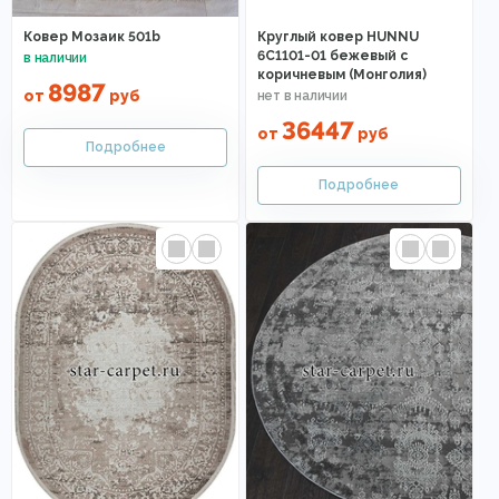
Ковер Мозаик 501b
Круглый ковер HUNNU
6C1101-01 бежевый с
коричневым (Монголия)
8987
от
руб
36447
от
руб