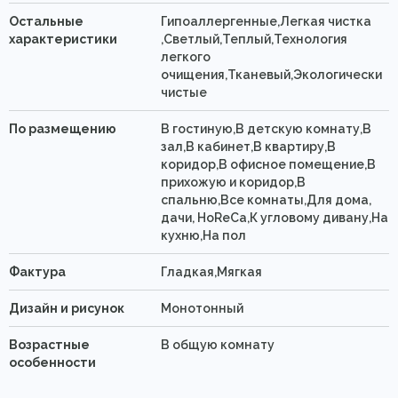
Остальные
Гипоаллергенные,Легкая чистка
характеристики
,Светлый,Теплый,Технология
легкого
очищения,Тканевый,Экологически
чистые
По размещению
В гостиную,В детскую комнату,В
зал,В кабинет,В квартиру,В
коридор,В офисное помещение,В
прихожую и коридор,В
спальню,Все комнаты,Для дома,
дачи, HoReCa,К угловому дивану,На
кухню,На пол
Фактура
Гладкая,Мягкая
Дизайн и рисунок
Монотонный
Возрастные
В общую комнату
особенности