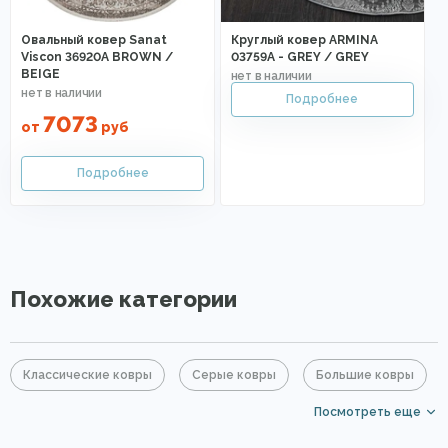
Овальный ковер Sanat
Круглый ковер ARMINA
Viscon 36920A BROWN /
03759A - GREY / GREY
BEIGE
7073
от
руб
Похожие категории
Классические ковры
Серые ковры
Большие ковры
Посмотреть еще
Прямоугольные ковры
Ковры с коротким ворсом