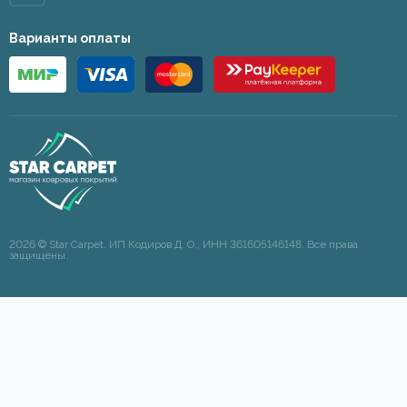
Варианты оплаты
2026 © Star Carpet. ИП Кодиров Д. О., ИНН 361605146148. Все права
защищены.