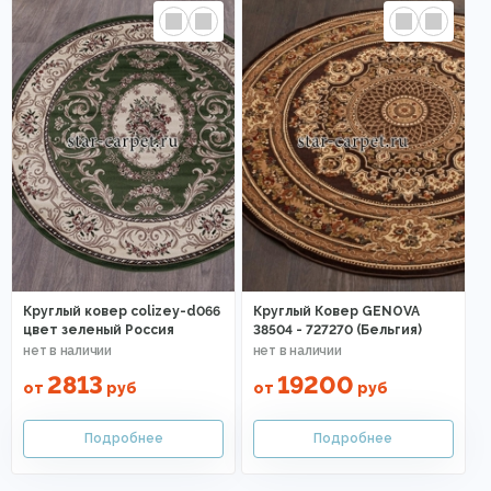
Круглый ковер colizey-d066
Круглый Ковер GENOVA
цвет зеленый Россия
38504 - 727270 (Бельгия)
2813
19200
от
руб
от
руб