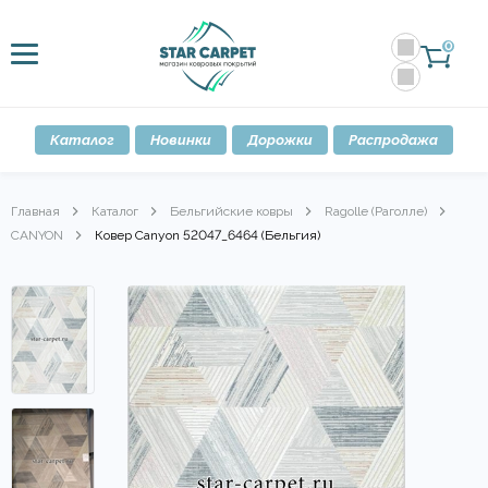
0
Каталог
Новинки
Дорожки
Распродажа
Главная
Каталог
Бельгийские ковры
Ragolle (Раголле)
CANYON
Ковер Canyon 52047_6464 (Бельгия)