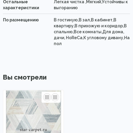
Остальные
Легкая чистка ,Мягкий,Устойчивы к
характеристики
выгоранию
По размещению
В гостиную,В зал,В кабинет,В
квартиру,В прихожую и коридор,В
спальню,Все комнаты,Для дома,
дачи, HoReCa,К угловому дивану,На
пол
Вы смотрели