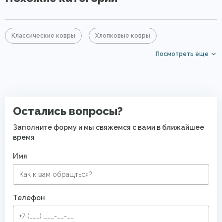
Классические ковры
Хлопковые ковры
Посмотреть еще
Акриловые ковры
Бежевые ковры
Большие ковры
Элитные ковры
Безворсовые хлопковые ковры
Остались вопросы?
Заполните форму и мы свяжемся с вами в ближайшее
время
Имя
Телефон