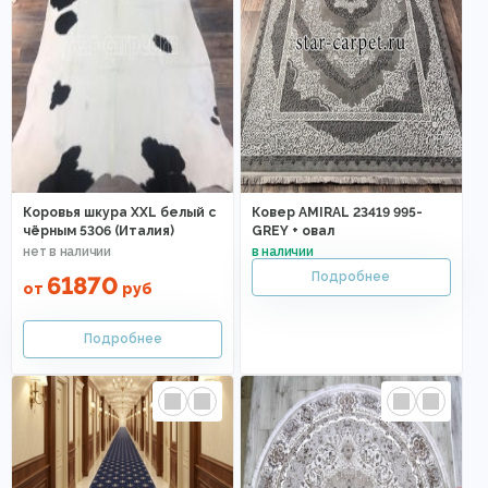
Коровья шкура XXL белый с
Ковер AMIRAL 23419 995-
чёрным 5306 (Италия)
GREY + овал
61870
от
руб