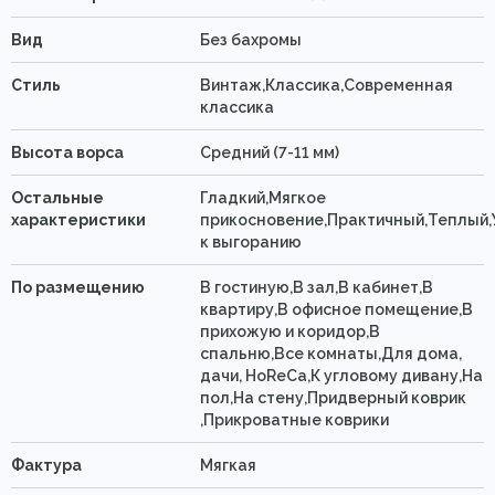
Вид
Без бахромы
Стиль
Винтаж,Классика,Современная
классика
Высота ворса
Средний (7-11 мм)
Остальные
Гладкий,Мягкое
характеристики
прикосновение,Практичный,Теплый,
к выгоранию
По размещению
В гостиную,В зал,В кабинет,В
квартиру,В офисное помещение,В
прихожую и коридор,В
спальню,Все комнаты,Для дома,
дачи, HoReCa,К угловому дивану,На
пол,На стену,Придверный коврик
,Прикроватные коврики
Фактура
Мягкая