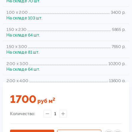
На складе 70 шт.
1.00 x 2.00
3400 р.
На складе 103 шт.
1.50 x 2.30
5865 р.
На складе 64 шт.
1.50 x 3.00
7650 р.
На складе 81 шт.
2.00 x 3.00
10200 р.
На складе 64 шт.
2.00 x 4.00
13600 р.
На складе 46 шт.
1700
2.50 x 3.50
14875 р.
2
руб
м
На складе 22 шт.
Количество:
1
2.50 x 4.00
17000 р.
На складе 12 шт.