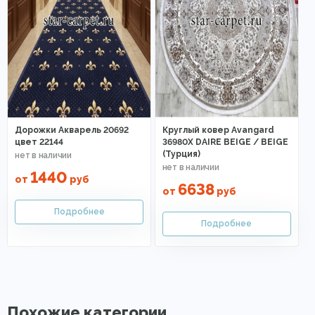
Дорожки Акварель 20692
Круглый ковер Avangard
цвет 22144
36980X DAIRE BEIGE / BEIGE
(Турция)
1440
от
руб
6638
от
руб
Похожие категории