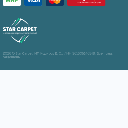
2026 © Star Carpet. ИП Кодиров Д. О., ИНН 361605146148. Все права
защищены.